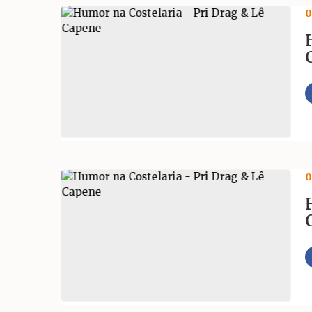
0
Bom Retiro e Jardim
Shopping ParkCity Su
0