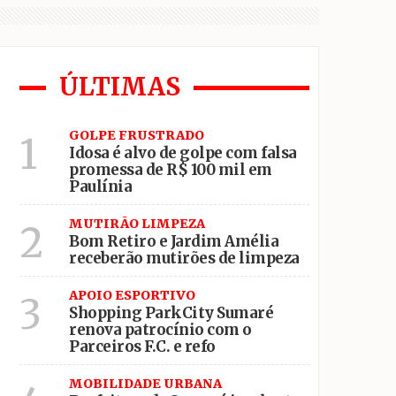
o esporte local
ÚLTIMAS
GOLPE FRUSTRADO
1
Idosa é alvo de golpe com falsa
promessa de R$ 100 mil em
Paulínia
MUTIRÃO LIMPEZA
2
Bom Retiro e Jardim Amélia
receberão mutirões de limpeza
APOIO ESPORTIVO
3
Shopping ParkCity Sumaré
renova patrocínio com o
Parceiros F.C. e refo
MOBILIDADE URBANA