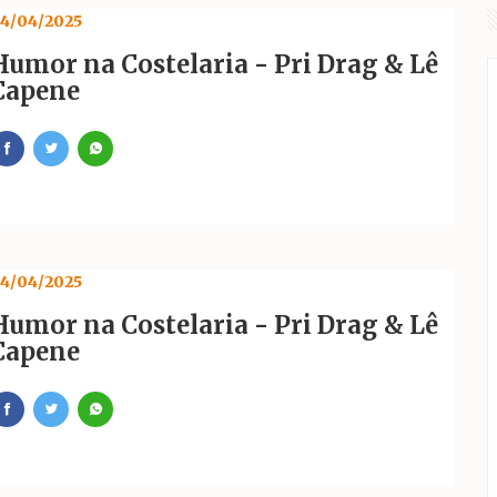
4/04/2025
 Amélia receberão mutirões de limpeza
Humor na Costelaria - Pri Drag & Lê
maré renova patrocínio com o Parceiros F.C. e reforça apoio a
Capene
4/04/2025
Humor na Costelaria - Pri Drag & Lê
Capene