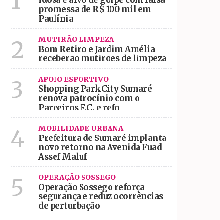
1
Idosa é alvo de golpe com falsa
promessa de R$ 100 mil em
Paulínia
MUTIRÃO LIMPEZA
2
Bom Retiro e Jardim Amélia
receberão mutirões de limpeza
APOIO ESPORTIVO
3
Shopping ParkCity Sumaré
renova patrocínio com o
Parceiros F.C. e refo
MOBILIDADE URBANA
4
Prefeitura de Sumaré implanta
novo retorno na Avenida Fuad
Assef Maluf
OPERAÇÃO SOSSEGO
5
Operação Sossego reforça
segurança e reduz ocorrências
de perturbação