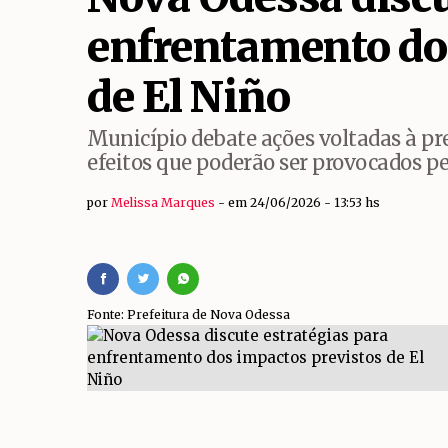
Bom Retiro e Jardim
enfrentamento do
Shopping ParkCity Su
de El Niño
Município debate ações voltadas à pr
efeitos que poderão ser provocados p
por
Melissa Marques
em 24/06/2026 - 13:53 hs
Fonte: Prefeitura de Nova Odessa