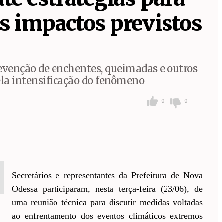
 Amélia receberão mutirões de limpeza
s impactos previstos
maré renova patrocínio com o Parceiros F.C. e reforça apoio a
evenção de enchentes, queimadas e outros
ela intensificação do fenômeno
0
0
Secretários e representantes da Prefeitura de Nova
Odessa participaram, nesta terça-feira (23/06), de
uma reunião técnica para discutir medidas voltadas
ao enfrentamento dos eventos climáticos extremos