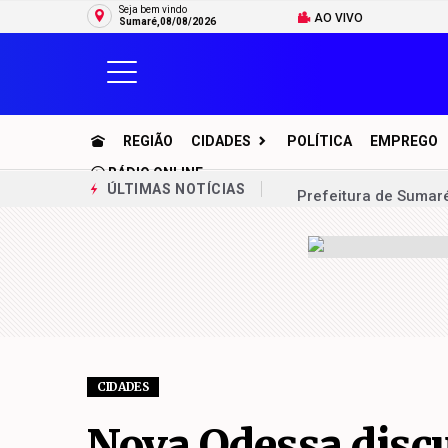
Seja bem vindo
AO VIVO
Sumaré,08/08/2026
REGIÃO
CIDADES
POLÍTICA
EMPREGO
RÁDIO ONLINE
Prefeitura de Sumaré
ÚLTIMAS NOTÍCIAS
Operação Sossego re
Prefeitura de Sumaré
Zezé vistoria eletro
“Repórter do Povo”, 
Novo reservatório aju
CIDADES
Inscrições para o a
Nova Odessa discu
Idosa é alvo de golp