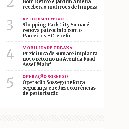
2
Bom Retiro e Jardim Amélia
receberão mutirões de limpeza
APOIO ESPORTIVO
3
Shopping ParkCity Sumaré
renova patrocínio com o
Parceiros F.C. e refo
MOBILIDADE URBANA
4
Prefeitura de Sumaré implanta
novo retorno na Avenida Fuad
Assef Maluf
OPERAÇÃO SOSSEGO
5
Operação Sossego reforça
segurança e reduz ocorrências
de perturbação