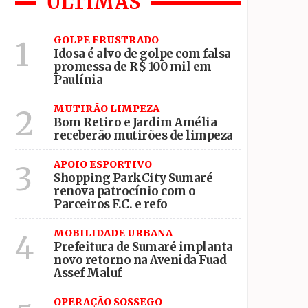
ÚLTIMAS
GOLPE FRUSTRADO
1
o esporte local
Idosa é alvo de golpe com falsa
promessa de R$ 100 mil em
Paulínia
MUTIRÃO LIMPEZA
2
Bom Retiro e Jardim Amélia
receberão mutirões de limpeza
APOIO ESPORTIVO
3
Shopping ParkCity Sumaré
renova patrocínio com o
Parceiros F.C. e refo
MOBILIDADE URBANA
4
Prefeitura de Sumaré implanta
novo retorno na Avenida Fuad
Assef Maluf
OPERAÇÃO SOSSEGO