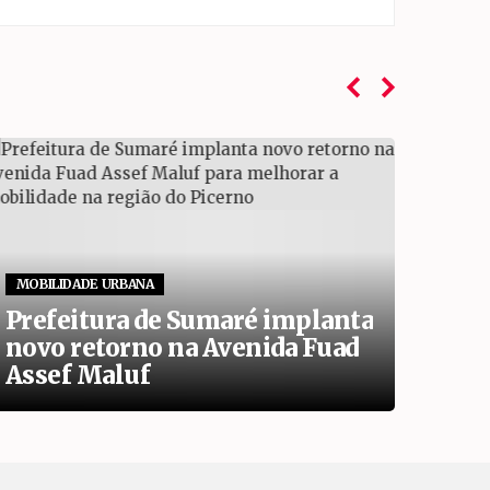
MOBILIDADE URBANA
OPER
Prefeitura de Sumaré implanta
Oper
novo retorno na Avenida Fuad
segu
Assef Maluf
de 