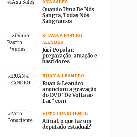
ANA SALES
Quando Uma De Nós
Sangra, Todas Nós
Sangramos
SILVANA PASTRO
MENDES
Júri Popular:
preparação, atuação e
bastidores
RUAN & LEANDRO
Ruan & Leandro
anunciam a gravação
do DVD “De Volta ao
Lar” com
participações
especiais
VOTO CONSCIENTE
Afinal, o que faz um
deputado estadual?