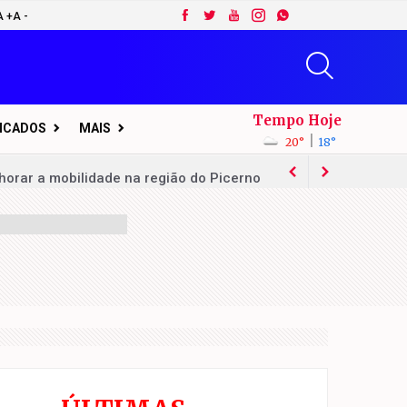
A +
A -
Tempo Hoje
FICADOS
MAIS
|
20°
18°
horar a mobilidade na região do Picerno
ssego em Sumaré
ferta de 60 vagas de emprego
a zero
deputado estadual
 17 de agosto