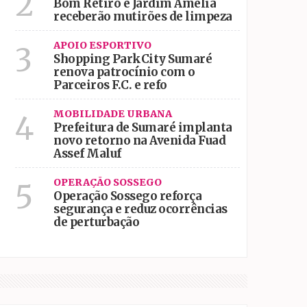
2
Bom Retiro e Jardim Amélia
receberão mutirões de limpeza
APOIO ESPORTIVO
3
Shopping ParkCity Sumaré
renova patrocínio com o
Parceiros F.C. e refo
MOBILIDADE URBANA
4
Prefeitura de Sumaré implanta
novo retorno na Avenida Fuad
Assef Maluf
OPERAÇÃO SOSSEGO
5
Operação Sossego reforça
segurança e reduz ocorrências
de perturbação