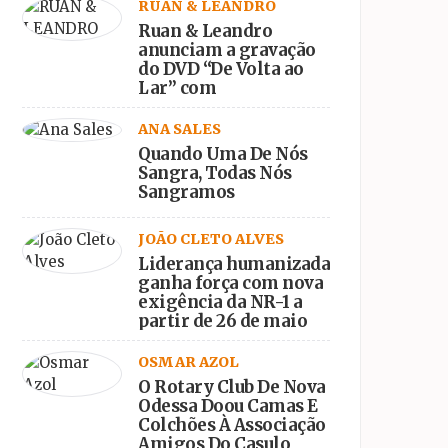
RUAN & LEANDRO
Ruan & Leandro
anunciam a gravação
do DVD “De Volta ao
Lar” com
participações
especiais
ANA SALES
Quando Uma De Nós
Sangra, Todas Nós
Sangramos
JOÃO CLETO ALVES
Liderança humanizada
ganha força com nova
exigência da NR-1 a
partir de 26 de maio
OSMAR AZOL
O Rotary Club De Nova
Odessa Doou Camas E
Colchões À Associação
Amigos Do Casulo