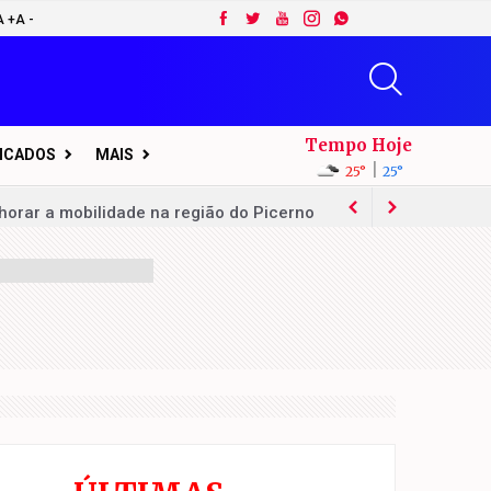
A +
A -
Tempo Hoje
FICADOS
MAIS
|
25°
25°
horar a mobilidade na região do Picerno
ssego em Sumaré
ferta de 60 vagas de emprego
a zero
deputado estadual
 17 de agosto