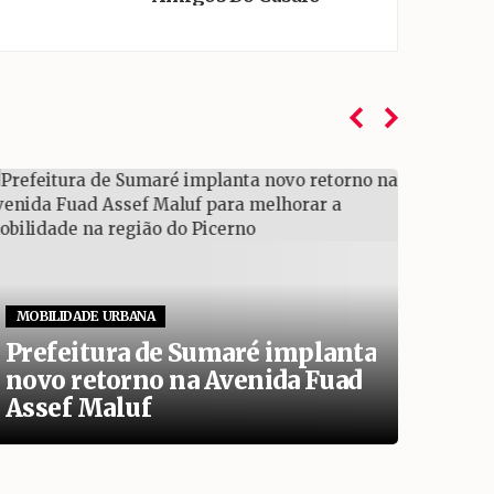
MOBILIDADE URBANA
OPER
Prefeitura de Sumaré implanta
Oper
novo retorno na Avenida Fuad
segu
Assef Maluf
de 