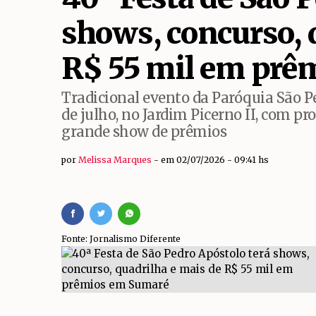
Bom Retiro e Jardim
shows, concurso, 
Shopping ParkCity Su
R$ 55 mil em prê
Tradicional evento da Paróquia São Pe
de julho, no Jardim Picerno II, com p
grande show de prêmios
por
Melissa Marques
em 02/07/2026 - 09:41 hs
Fonte: Jornalismo Diferente