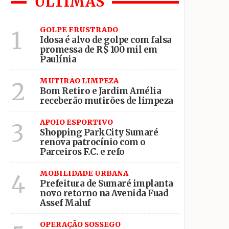
ÚLTIMAS
GOLPE FRUSTRADO
1
o esporte local
Idosa é alvo de golpe com falsa
promessa de R$ 100 mil em
Paulínia
MUTIRÃO LIMPEZA
2
Bom Retiro e Jardim Amélia
receberão mutirões de limpeza
APOIO ESPORTIVO
3
Shopping ParkCity Sumaré
renova patrocínio com o
Parceiros F.C. e refo
MOBILIDADE URBANA
4
Prefeitura de Sumaré implanta
novo retorno na Avenida Fuad
Assef Maluf
OPERAÇÃO SOSSEGO