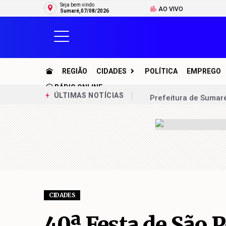
Seja bem vindo
AO VIVO
Sumaré,07/08/2026
REGIÃO
CIDADES
POLÍTICA
EMPREGO
RÁDIO ONLINE
Prefeitura de Sumaré
ÚLTIMAS NOTÍCIAS
Operação Sossego re
Prefeitura de Sumaré
Zezé vistoria eletro
“Repórter do Povo”, 
Novo reservatório aju
CIDADES
Inscrições para o a
40ª Festa de São P
Idosa é alvo de golp