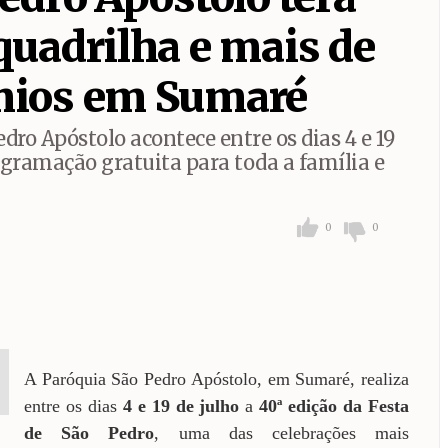
 Amélia receberão mutirões de limpeza
quadrilha e mais de
maré renova patrocínio com o Parceiros F.C. e reforça apoio a
mios em Sumaré
dro Apóstolo acontece entre os dias 4 e 19
rogramação gratuita para toda a família e
0
0
A Paróquia São Pedro Apóstolo, em Sumaré, realiza
entre os dias
4 e 19 de julho
a
40ª edição da Festa
de São Pedro
, uma das celebrações mais