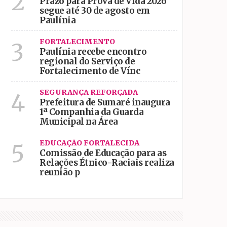
2
Prazo para Prova de Vida 2026
segue até 30 de agosto em
Paulínia
FORTALECIMENTO
3
Paulínia recebe encontro
regional do Serviço de
Fortalecimento de Vínc
SEGURANÇA REFORÇADA
4
Prefeitura de Sumaré inaugura
1ª Companhia da Guarda
Municipal na Área
EDUCAÇÃO FORTALECIDA
5
Comissão de Educação para as
Relações Étnico-Raciais realiza
reunião p