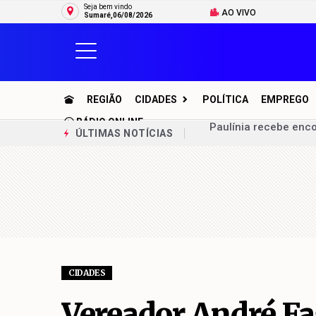
Seja bem vindo
AO VIVO
Sumaré,06/08/2026
REGIÃO
CIDADES
POLÍTICA
EMPREGO
RÁDIO ONLINE
Prefeitura de Sumar
ÚLTIMAS NOTÍCIAS
moradores
Comissão de Educação
Das origens humildes
Dia dos Pais: comérc
Campanha Agosto Lilá
CIDADES
Sumaré garante R$ 32
Vereador André Fa
Homem morre após es