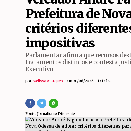
Defesa Civil alerta 
Prefeitura de Nov
Prazo para Prova de 
critérios diferen
Paulínia recebe enco
impositivas
Parlamentar afirma que recursos de
tratamentos distintos e contesta just
Executivo
por
Melissa Marques
em 30/06/2026 - 13:12 hs
Fonte: Jornalismo Diferente