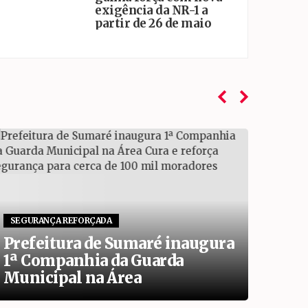
exigência da NR-1 a
partir de 26 de maio
SEGURANÇA REFORÇADA
EDUC
Prefeitura de Sumaré inaugura
Comi
1ª Companhia da Guarda
Rela
Municipal na Área
real