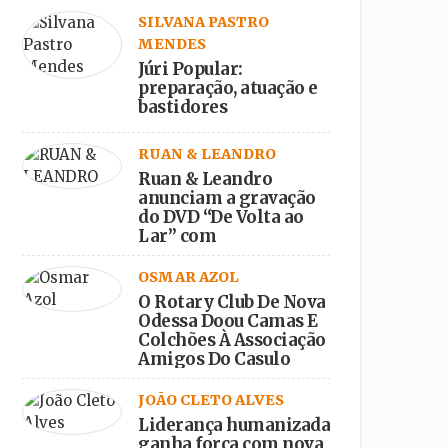
SILVANA PASTRO
MENDES
Júri Popular:
preparação, atuação e
bastidores
RUAN & LEANDRO
Ruan & Leandro
anunciam a gravação
do DVD “De Volta ao
Lar” com
participações
especiais
OSMAR AZOL
O Rotary Club De Nova
Odessa Doou Camas E
Colchões À Associação
Amigos Do Casulo
JOÃO CLETO ALVES
Liderança humanizada
ganha força com nova