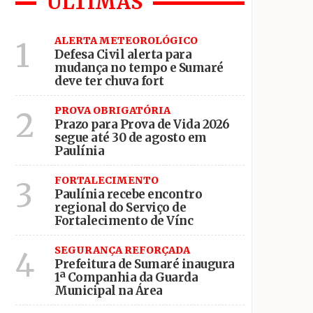
ÚLTIMAS
 intensos
ALERTA METEOROLÓGICO
1
Defesa Civil alerta para
mudança no tempo e Sumaré
lia Acolhedora
deve ter chuva fort
PROVA OBRIGATÓRIA
2
Prazo para Prova de Vida 2026
segue até 30 de agosto em
Paulínia
FORTALECIMENTO
3
Paulínia recebe encontro
regional do Serviço de
Fortalecimento de Vínc
SEGURANÇA REFORÇADA
4
Prefeitura de Sumaré inaugura
1ª Companhia da Guarda
Municipal na Área