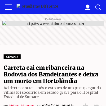
PUBLICIDADE
CIDADES
Carreta cai em ribanceira na
Rodovia dos Bandeirantes e deixa
um morto em Hortolândia
Acidente ocorreu após o estouro de um pneu; segunda
vítima foi socorrida em estado grave para o Hospital
Estadual de Sumaré
por
Melissa Marques
em 02/06/2026 - 08:46 hs
0
0