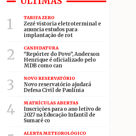
ÚLTIMAS
deputado estadual
TARIFA ZERO
1
Zezé vistoria eletroterminal e
anuncia estudos para
 17 de agosto
implantação de rot
CANDIDATURA
2
“Repórter do Povo”, Anderson
Henrique é oficializado pelo
MDB como can
NOVO RESERVATÓRIO
3
Novo reservatório ajudará
Defesa Civil de Paulínia
MATRÍCULAS ABERTAS
4
Inscrições para o ano letivo de
2027 na Educação Infantil de
Sumaré co
ALERTA METEOROLÓGICO