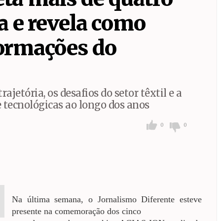
Anderson Henrique é oficializado pelo MDB como candidato a 
a e revela como
dará Defesa Civil de Paulínia
formações do
no letivo de 2027 na Educação Infantil de Sumaré começam em
etória, os desafios do setor têxtil e a
tecnológicas ao longo dos anos
0
0
Na última semana, o Jornalismo Diferente esteve
presente na comemoração dos cinco