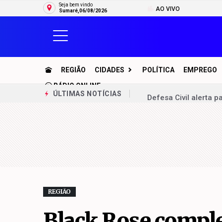
Seja bem vindo
AO VIVO
Sumaré,06/08/2026
REGIÃO
CIDADES
POLÍTICA
EMPREGO
RÁDIO ONLINE
Defesa Civil alerta 
ÚLTIMAS NOTÍCIAS
Prazo para Prova de 
Paulínia recebe enco
Prefeitura de Sumar
moradores
Comissão de Educação
REGIÃO
Das origens humildes
Black Rose comple
Zezé vistoria eletro