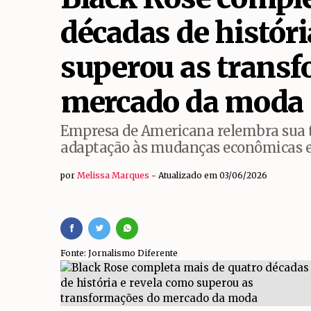
“Repórter do Povo”, 
décadas de históri
Novo reservatório aju
superou as trans
Inscrições para o a
mercado da moda
Empresa de Americana relembra sua traj
adaptação às mudanças econômicas e 
por
Melissa Marques
Atualizado em 03/06/2026
Fonte: Jornalismo Diferente